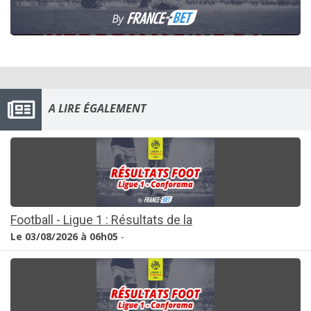
A LIRE ÉGALEMENT
Football - Ligue 1 : Résultats de la
Le 03/08/2026 à 06h05
-