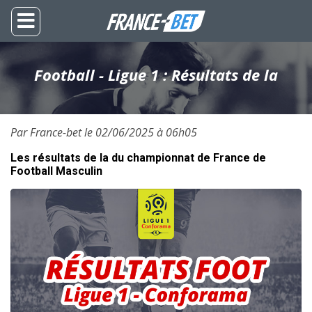
Football - Ligue 1 : Résultats de la
Par France-bet le 02/06/2025 à 06h05
Les résultats de la du championnat de France de
Football Masculin