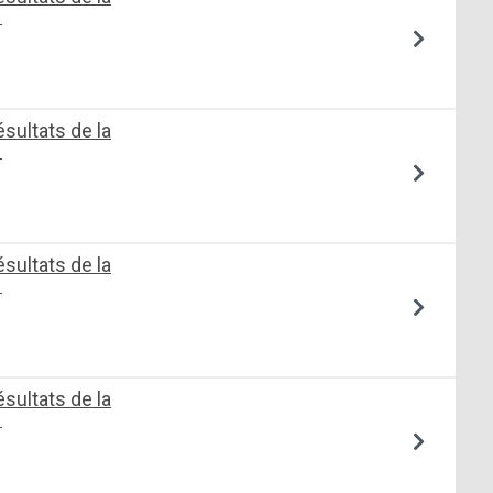
-
ésultats de la
-
ésultats de la
-
ésultats de la
-