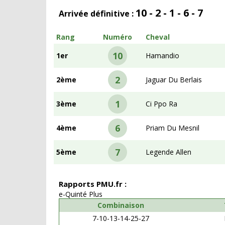
10 - 2 - 1 - 6 - 7
Arrivée définitive :
Rang
Numéro
Cheval
10
1er
Hamandio
2
2ème
Jaguar Du Berlais
1
3ème
Ci Ppo Ra
6
4ème
Priam Du Mesnil
7
5ème
Legende Allen
Rapports PMU.fr :
e-Quinté Plus
Combinaison
7-10-13-14-25-27