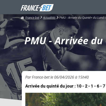
France-bet
PMU - Arrivée du Quinté+ du Lundi 06 
Actualités
PMU - Arrivée du Q
Par France-bet le 06/04/2026 à 15h40
Arrivée du quinté du jour : 10 - 2 - 1 - 6 - 7