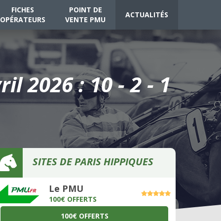
FICHES
POINT DE
ACTUALITÉS
OPÉRATEURS
VENTE PMU
l 2026 : 10 - 2 - 1
SITES DE PARIS HIPPIQUES
Le PMU
100€ OFFERTS
100€ OFFERTS