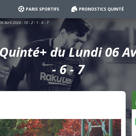
PARIS SPORTIFS
PRONOSTICS QUINTÉ
Avril 2026 : 10 - 2 - 1 - 6 - 7
uinté+ du Lundi 06 Avri
- 6 - 7