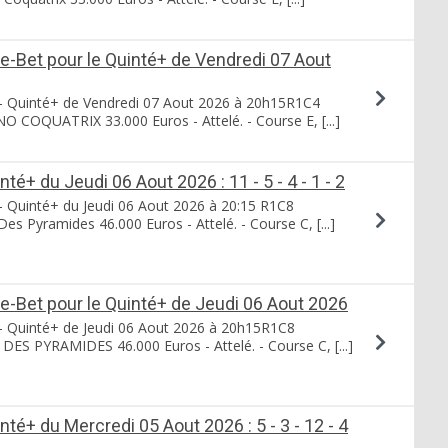
ce-Bet pour le Quinté+ de Vendredi 07 Aout
- Quinté+ de Vendredi 07 Aout 2026 à 20h15R1C4
COQUATRIX 33.000 Euros - Attelé. - Course E, [...]
té+ du Jeudi 06 Aout 2026 : 11 - 5 - 4 - 1 - 2
- Quinté+ du Jeudi 06 Aout 2026 à 20:15 R1C8
es Pyramides 46.000 Euros - Attelé. - Course C, [...]
ce-Bet pour le Quinté+ de Jeudi 06 Aout 2026
- Quinté+ de Jeudi 06 Aout 2026 à 20h15R1C8
ES PYRAMIDES 46.000 Euros - Attelé. - Course C, [...]
nté+ du Mercredi 05 Aout 2026 : 5 - 3 - 12 - 4