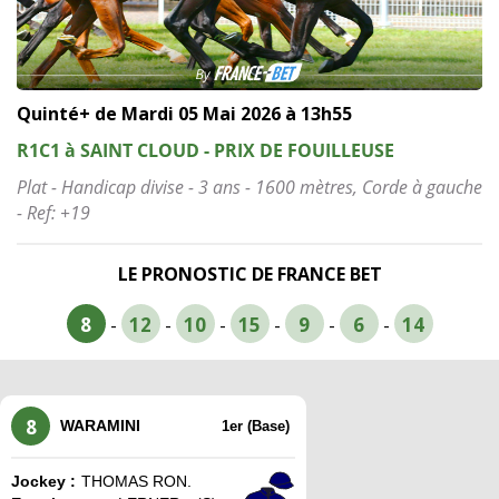
Quinté+ de Mardi 05 Mai 2026 à 13h55
R1C1 à SAINT CLOUD - PRIX DE FOUILLEUSE
Plat - Handicap divise - 3 ans - 1600 mètres, Corde à gauche
- Ref: +19
LE PRONOSTIC DE FRANCE BET
8
12
10
15
9
6
14
-
-
-
-
-
-
8
WARAMINI
1er (Base)
Jockey :
THOMAS RON.