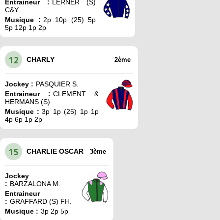
Entraineur :
LERNER (S)
C&Y.
Musique :
2p 10p (25) 5p
5p 12p 1p 2p
12
CHARLY
2ème
Jockey :
PASQUIER S.
Entraineur :
CLEMENT &
HERMANS (S)
Musique :
3p 1p (25) 1p 1p
4p 6p 1p 2p
15
CHARLIE OSCAR
3ème
Jockey
:
BARZALONA M.
Entraineur
:
GRAFFARD (S) FH.
Musique :
3p 2p 5p