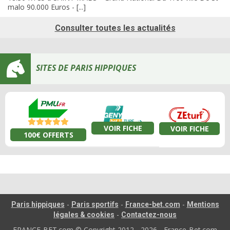
malo 90.000 Euros - [...]
Consulter toutes les actualités
SITES DE PARIS HIPPIQUES
VOIR FICHE
VOIR FICHE
100€ OFFERTS
-
-
-
Paris hippiques
Paris sportifs
France-bet.com
Mentions
-
légales & cookies
Contactez-nous
FRANCE-BET.com © Copyright 2012 - 2026 - France-Bet.com