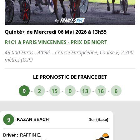
Quinté+ de Mercredi 06 Mai 2026 à 13h55
R1C1 à PARIS VINCENNES - PRIX DE NIORT
49.000 Euros - Attelé. - Course Européenne, Course E, 2.700
mètres (G.P.)
LE PRONOSTIC DE FRANCE BET
9
2
15
0
13
16
6
-
-
-
-
-
-
9
KAZAN BEACH
1er (Base)
Driver :
RAFFIN E.