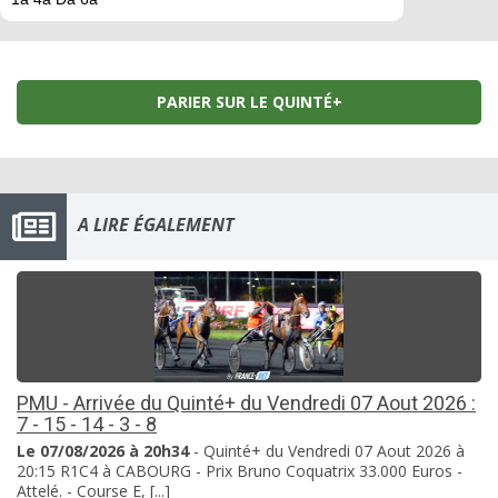
PARIER SUR LE QUINTÉ+
A LIRE ÉGALEMENT
PMU - Arrivée du Quinté+ du Vendredi 07 Aout 2026 :
7 - 15 - 14 - 3 - 8
Le 07/08/2026 à 20h34
- Quinté+ du Vendredi 07 Aout 2026 à
20:15 R1C4 à CABOURG - Prix Bruno Coquatrix 33.000 Euros -
Attelé. - Course E, [...]