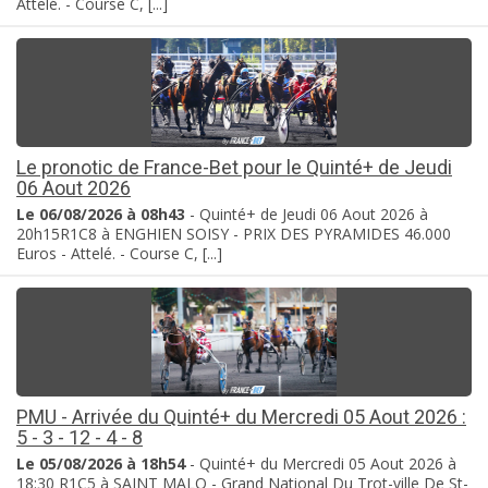
Attelé. - Course C, [...]
Le pronotic de France-Bet pour le Quinté+ de Jeudi
06 Aout 2026
Le 06/08/2026 à 08h43
- Quinté+ de Jeudi 06 Aout 2026 à
20h15R1C8 à ENGHIEN SOISY - PRIX DES PYRAMIDES 46.000
Euros - Attelé. - Course C, [...]
PMU - Arrivée du Quinté+ du Mercredi 05 Aout 2026 :
5 - 3 - 12 - 4 - 8
Le 05/08/2026 à 18h54
- Quinté+ du Mercredi 05 Aout 2026 à
18:30 R1C5 à SAINT MALO - Grand National Du Trot-ville De St-