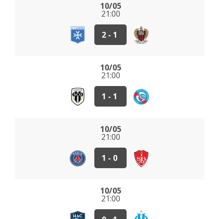
10/05
21:00
2
-
1
10/05
21:00
1
-
1
10/05
21:00
1
-
0
10/05
21:00