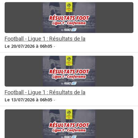
Football - Ligue 1 : Résultats de la
Le 20/07/2026 à 06h05
-
Football - Ligue 1 : Résultats de la
Le 13/07/2026 à 06h05
-