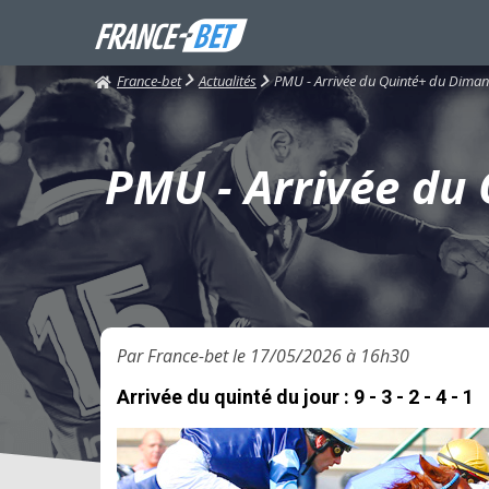
France-bet
PMU - Arrivée du Quinté+ du Dimanche
Actualités
PMU - Arrivée du 
Par France-bet le 17/05/2026 à 16h30
Arrivée du quinté du jour : 9 - 3 - 2 - 4 - 1