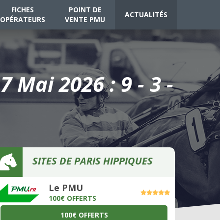
FICHES
POINT DE
ACTUALITÉS
OPÉRATEURS
VENTE PMU
Mai 2026 : 9 - 3 -
SITES DE PARIS HIPPIQUES
Le PMU
100€ OFFERTS
100€ OFFERTS