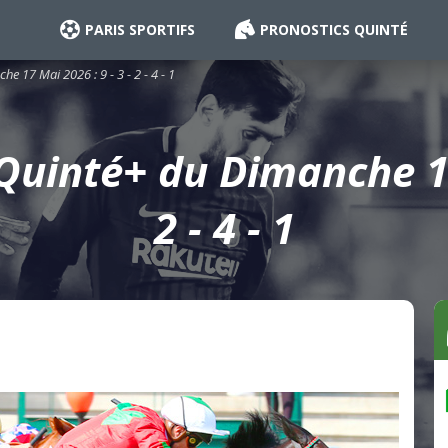
PARIS SPORTIFS
PRONOSTICS QUINTÉ
 17 Mai 2026 : 9 - 3 - 2 - 4 - 1
Quinté+ du Dimanche 17 
2 - 4 - 1