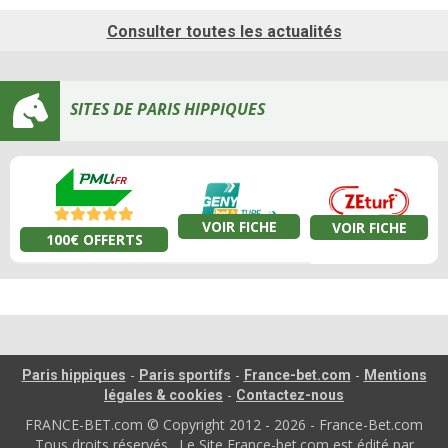
Consulter toutes les actualités
SITES DE PARIS HIPPIQUES
VOIR FICHE
VOIR FICHE
100€ OFFERTS
-
-
-
Paris hippiques
Paris sportifs
France-bet.com
Mentions
-
légales & cookies
Contactez-nous
FRANCE-BET.com © Copyright 2012 - 2026 - France-Bet.com
Tous droits réservés . Le Site France-bet.com est édité par