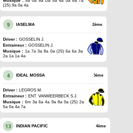
Musique :
5a 0a 8a Da 5a 4a 0a 8a 7a
(25) 9a 0a 4a
9
IASELMA
2ème
Driver :
GOSSELIN J.
Entraineur :
GOSSELIN J.
Musique :
1a 7a 3a 8a 0a (25) 6a 6a 3a
2a 1a 1a 4a
4
IDEAL MOSSA
3ème
Driver :
LEGROS M.
Entraineur :
ENT. VANMEERBECK S.J.
Musique :
6m 3a 6a 4a 9a 8a 0a (25) 2a
5a 0a 4a 7a
13
INDIAN PACIFIC
4ème