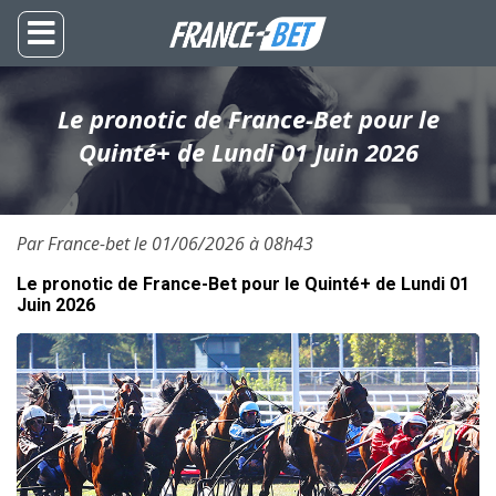
Le pronotic de France-Bet pour le
Quinté+ de Lundi 01 Juin 2026
Par France-bet le 01/06/2026 à 08h43
Le pronotic de France-Bet pour le Quinté+ de Lundi 01
Juin 2026