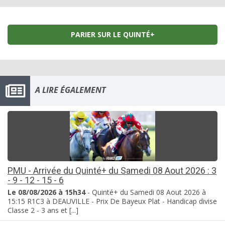
PARIER SUR LE QUINTÉ+
A LIRE ÉGALEMENT
PMU - Arrivée du Quinté+ du Samedi 08 Aout 2026 : 3
- 9 - 12 - 15 - 6
Le 08/08/2026 à 15h34
- Quinté+ du Samedi 08 Aout 2026 à
15:15 R1C3 à DEAUVILLE - Prix De Bayeux Plat - Handicap divise
Classe 2 - 3 ans et [...]