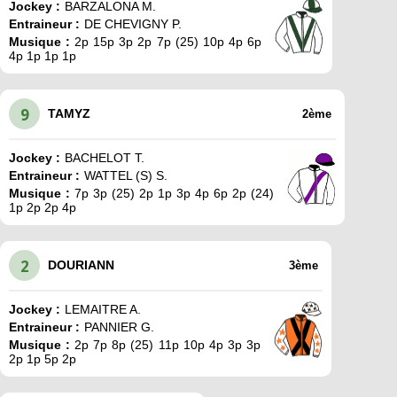
Jockey :
BARZALONA M.
Entraineur :
DE CHEVIGNY P.
Musique :
2p 15p 3p 2p 7p (25) 10p 4p 6p
4p 1p 1p 1p
9
TAMYZ
2ème
Jockey :
BACHELOT T.
Entraineur :
WATTEL (S) S.
Musique :
7p 3p (25) 2p 1p 3p 4p 6p 2p (24)
1p 2p 2p 4p
2
DOURIANN
3ème
Jockey :
LEMAITRE A.
Entraineur :
PANNIER G.
Musique :
2p 7p 8p (25) 11p 10p 4p 3p 3p
2p 1p 5p 2p