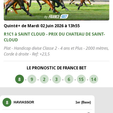
Quinté+ de Mardi 02 Juin 2026 à 13h55
R1C1 à SAINT CLOUD - PRIX DU CHATEAU DE SAINT-
CLOUD
Plat - Handicap divise Classe 2 - 4 ans et Plus - 2000 mètres,
Corde à droite - Ref: +23,5
LE PRONOSTIC DE FRANCE BET
8
9
2
3
6
15
14
-
-
-
-
-
-
8
HAVIASSOR
1er (Base)