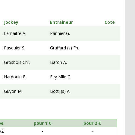
Jockey
Entraineur
Cote
Lemaitre A.
Pannier G.
Pasquier S.
Graffard (s) Fh.
Grosbois Chr.
Baron A.
Hardouin E.
Fey Mlle C.
Guyon M.
Botti (s) A.
pe
pour 1 €
pour 2 €
x2
-
-