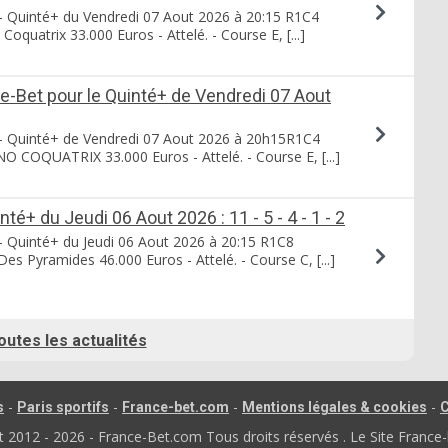
- Quinté+ du Vendredi 07 Aout 2026 à 20:15 R1C4
quatrix 33.000 Euros - Attelé. - Course E, [...]
ce-Bet pour le Quinté+ de Vendredi 07 Aout
- Quinté+ de Vendredi 07 Aout 2026 à 20h15R1C4
COQUATRIX 33.000 Euros - Attelé. - Course E, [...]
té+ du Jeudi 06 Aout 2026 : 11 - 5 - 4 - 1 - 2
- Quinté+ du Jeudi 06 Aout 2026 à 20:15 R1C8
es Pyramides 46.000 Euros - Attelé. - Course C, [...]
outes les actualités
-
-
-
-
s
Paris sportifs
France-bet.com
Mentions légales & cookies
C
012 - 2026 - France-Bet.com Tous droits réservés . Le Site France-