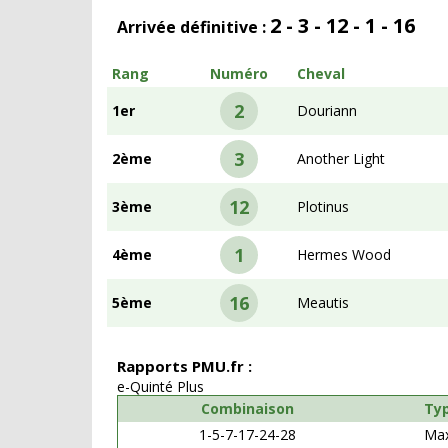
2 - 3 - 12 - 1 - 16
Arrivée définitive :
Rang
Numéro
Cheval
2
1er
Douriann
3
2ème
Another Light
12
3ème
Plotinus
1
4ème
Hermes Wood
16
5ème
Meautis
Rapports PMU.fr :
e-Quinté Plus
Combinaison
Ty
1-5-7-17-24-28
Ma