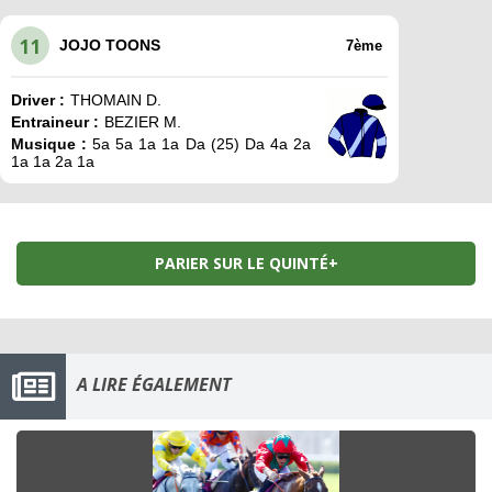
11
JOJO TOONS
7ème
Driver :
THOMAIN D.
Entraineur :
BEZIER M.
Musique :
5a 5a 1a 1a Da (25) Da 4a 2a
1a 1a 2a 1a
PARIER SUR LE QUINTÉ+
A LIRE ÉGALEMENT