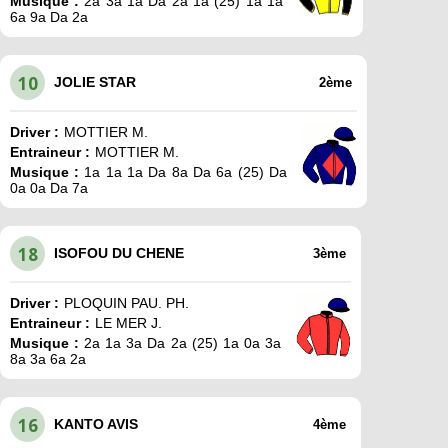
Musique :
2a 3a 1a Da 2a 1a (25) 1a 1a
6a 9a Da 2a
10
JOLIE STAR
2ème
Driver :
MOTTIER M.
Entraineur :
MOTTIER M.
Musique :
1a 1a 1a Da 8a Da 6a (25) Da
0a 0a Da 7a
18
ISOFOU DU CHENE
3ème
Driver :
PLOQUIN PAU. PH.
Entraineur :
LE MER J.
Musique :
2a 1a 3a Da 2a (25) 1a 0a 3a
8a 3a 6a 2a
16
KANTO AVIS
4ème