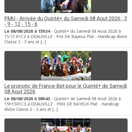
PMU - Arrivée du Quinté+ du Samedi 08 Aout 2026 : 3
- 9 - 12 - 15 - 6
Le 08/08/2026 à 15h34
- Quinté+ du Samedi 08 Aout 2026 à
15:15 R1C3 à DEAUVILLE - Prix De Bayeux Plat - Handicap divise
Classe 2 - 3 ans et [...]
Le pronotic de France-Bet pour le Quinté+ de Samedi
08 Aout 2026
Le 08/08/2026 à 08h43
- Quinté+ de Samedi 08 Aout 2026 à
15h15R1C3 à DEAUVILLE - PRIX DE BAYEUX Plat - Handicap
divise Classe 2 - 3 ans et [...]