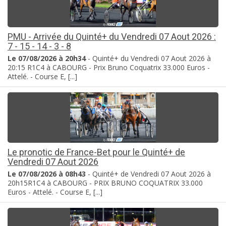
PMU - Arrivée du Quinté+ du Vendredi 07 Aout 2026 :
7 - 15 - 14 - 3 - 8
Le 07/08/2026 à 20h34
- Quinté+ du Vendredi 07 Aout 2026 à
20:15 R1C4 à CABOURG - Prix Bruno Coquatrix 33.000 Euros -
Attelé. - Course E, [...]
Le pronotic de France-Bet pour le Quinté+ de
Vendredi 07 Aout 2026
Le 07/08/2026 à 08h43
- Quinté+ de Vendredi 07 Aout 2026 à
20h15R1C4 à CABOURG - PRIX BRUNO COQUATRIX 33.000
Euros - Attelé. - Course E, [...]