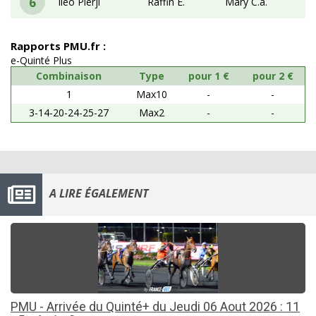
6
Ileo Pierji
Raffin E.
Mary C.a.
Rapports PMU.fr :
e-Quinté Plus
Combinaison
Type
pour 1 €
pour 2 €
1
Max10
-
-
3-14-20-24-25-27
Max2
-
-
A LIRE ÉGALEMENT
PMU - Arrivée du Quinté+ du Jeudi 06 Aout 2026 : 11