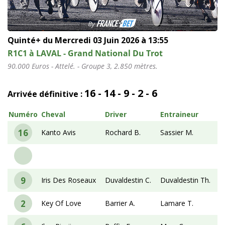
Quinté+ du Mercredi 03 Juin 2026 à 13:55
R1C1 à LAVAL - Grand National Du Trot
90.000 Euros - Attelé. - Groupe 3, 2.850 mètres.
16 - 14 - 9 - 2 - 6
Arrivée définitive :
Numéro
Cheval
Driver
Entraineur
16
Kanto Avis
Rochard B.
Sassier M.
9
Iris Des Roseaux
Duvaldestin C.
Duvaldestin Th.
2
Key Of Love
Barrier A.
Lamare T.