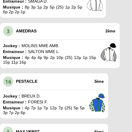
Entraineur :
SMAGA D.
Musique :
8p 3p 1p 2p 5p (25) 1p 2p 5p
6p 2p 2p 1p
3
AMEDRAS
2ème
Jockey :
MOLINS MME AMB.
Entraineur :
SALTON MME L.
Musique :
4p 4p 4p 9p 2p 10p (25) 12p 1p 15p
15p 11p 16p
16
PESTACLE
3ème
Jockey :
BREUX D.
Entraineur :
FORESI F.
Musique :
4p 7p 1p 7p 12p 7p (25) 5p 5p
3p 7p 2p 6p
MAX VERST
4ème