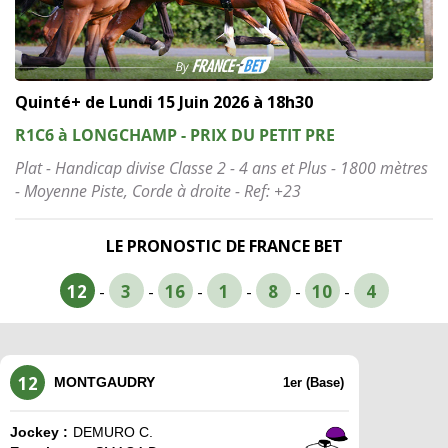
Quinté+ de Lundi 15 Juin 2026 à 18h30
R1C6 à LONGCHAMP - PRIX DU PETIT PRE
Plat - Handicap divise Classe 2 - 4 ans et Plus - 1800 mètres
- Moyenne Piste, Corde à droite - Ref: +23
LE PRONOSTIC DE FRANCE BET
12
3
16
1
8
10
4
-
-
-
-
-
-
12
MONTGAUDRY
1er (Base)
Jockey :
DEMURO C.