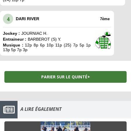
4
DARI RIVER
7ème
Jockey :
JOURNIAC H.
Entraineur :
BARBEROT (S) Y.
Musique :
12p 8p 6p 10p 11p (25) 7p 5p 1p
13p 5p 7p 3p
PARIER SUR LE QUINTÉ+
A LIRE ÉGALEMENT