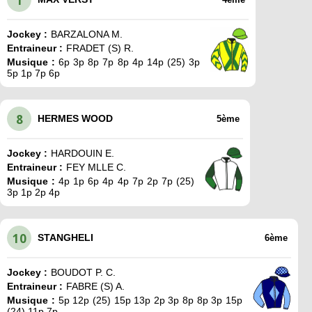
1
Jockey :
BARZALONA M.
Entraineur :
FRADET (S) R.
Musique :
6p 3p 8p 7p 8p 4p 14p (25) 3p
5p 1p 7p 6p
8
HERMES WOOD
5ème
Jockey :
HARDOUIN E.
Entraineur :
FEY MLLE C.
Musique :
4p 1p 6p 4p 4p 7p 2p 7p (25)
3p 1p 2p 4p
10
STANGHELI
6ème
Jockey :
BOUDOT P. C.
Entraineur :
FABRE (S) A.
Musique :
5p 12p (25) 15p 13p 2p 3p 8p 8p 3p 15p
(24) 11p 7p