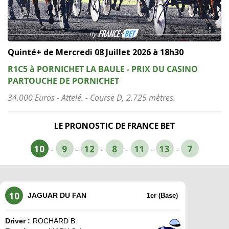
Quinté+ de Mercredi 08 Juillet 2026 à 18h30
R1C5 à PORNICHET LA BAULE - PRIX DU CASINO
PARTOUCHE DE PORNICHET
34.000 Euros - Attelé. - Course D, 2.725 mètres.
LE PRONOSTIC DE FRANCE BET
10
9
12
8
11
13
7
-
-
-
-
-
-
10
JAGUAR DU FAN
1er (Base)
Driver :
ROCHARD B.