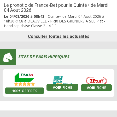
Le pronotic de France-Bet pour le Quinté+ de Mardi
04 Aout 2026
Le 04/08/2026 à 08h43
- Quinté+ de Mardi 04 Aout 2026 à
18h30R1C8 à DEAUVILLE - PRIX DES GRENIERS A SEL Plat -
Handicap divise Classe 2 - 4 [...]
Consulter toutes les actualités
SITES DE PARIS HIPPIQUES
VOIR FICHE
VOIR FICHE
100€ OFFERTS