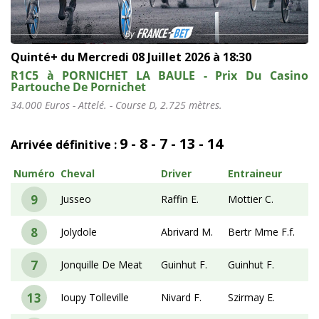
Quinté+ du Mercredi 08 Juillet 2026 à 18:30
R1C5 à PORNICHET LA BAULE - Prix Du Casino
Partouche De Pornichet
34.000 Euros - Attelé. - Course D, 2.725 mètres.
9 - 8 - 7 - 13 - 14
Arrivée définitive :
Numéro
Cheval
Driver
Entraineur
9
Jusseo
Raffin E.
Mottier C.
8
Jolydole
Abrivard M.
Bertr Mme F.f.
7
Jonquille De Meat
Guinhut F.
Guinhut F.
13
Ioupy Tolleville
Nivard F.
Szirmay E.