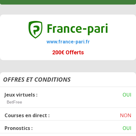
www.france-pari.fr
200€ Offerts
OFFRES ET CONDITIONS
Jeux virtuels :
OUI
BetFree
Courses en direct :
NON
Pronostics :
OUI