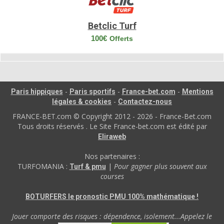
Betclic Turf
100€
Offerts
-
-
-
Paris hippiques
Paris sportifs
France-bet.com
Mentions
-
légales & cookies
Contactez-nous
FRANCE-BET.com © Copyright 2012 - 2026 - France-Bet.com
Tous droits réservés . Le Site France-bet.com est édité par
Eliraweb
Nos partenaires :
TURFOMANIA :
|
Pour gagner plus souvent aux
Turf & pmu
courses
BOTURFERS le pronostic PMU 100% mathématique !
Jouer comporte des risques : dépendence, isolement...Appelez le