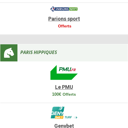
Parions sport
Offerts
PARIS HIPPIQUES
Le PMU
100€
Offerts
Genybet