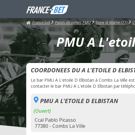
France-bet
Points de ventes PMU
Seine et Marne (77)
C
PMU A L'etoil
COORDONEES DU A L'ETOILE D ELBI
Le bar PMU A L'etoile D Elbistan à Combs La Ville est 
contacter le bar PMU A L'etoile D Elbistan par télépho
PMU A L'ETOILE D ELBISTAN
(Ouvert)
Ccal Pablo Picasso
77380 - Combs La Ville