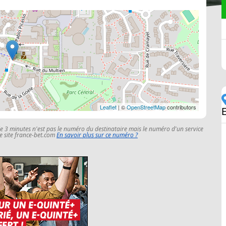
Leaflet
| ©
OpenStreetMap
contributors
le 3 minutes n'est pas le numéro du destinataire mais le numéro d'un service
 le site france-bet.com
En savoir plus sur ce numéro ?