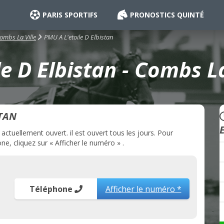
PARIS SPORTIFS
PRONOSTICS QUINTÉ
PMU A L'etoile D Elbistan
ombs La Ville
e D Elbistan - Combs La
STAN
actuellement ouvert. il est ouvert tous les jours. Pour
ne, cliquez sur « Afficher le numéro » .
Téléphone
Afficher le numéro *