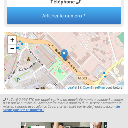
Téléphone
Afficher le numéro *
+
−
Leaflet
| ©
OpenStreetMap
contributors
* : Tarif 2,99€ TTC par appel + prix d'un appel). Ce numéro valable 3 minutes
n'est pas le numéro du destinataire mais le numéro d'un service permettant la
mise en relation avec celui-ci. Ce service est édité par le site france-bet.com
En
savoir plus sur ce numéro ?