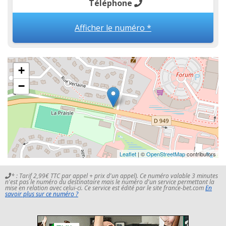
Téléphone
Afficher le numéro *
+
−
Leaflet
| ©
OpenStreetMap
contributors
* : Tarif 2,99€ TTC par appel + prix d'un appel). Ce numéro valable 3 minutes
n'est pas le numéro du destinataire mais le numéro d'un service permettant la
mise en relation avec celui-ci. Ce service est édité par le site france-bet.com
En
savoir plus sur ce numéro ?