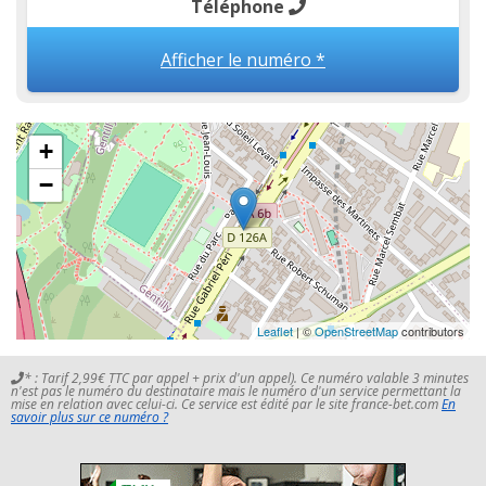
Téléphone
Afficher le numéro *
+
−
Leaflet
| ©
OpenStreetMap
contributors
* : Tarif 2,99€ TTC par appel + prix d'un appel). Ce numéro valable 3 minutes
n'est pas le numéro du destinataire mais le numéro d'un service permettant la
mise en relation avec celui-ci. Ce service est édité par le site france-bet.com
En
savoir plus sur ce numéro ?