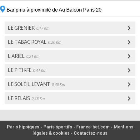
Bar pmu à proximité de Au Balcon Paris 20
LE GRENIER
0,17 Km
LE TABAC ROYAL
0,20 Km
L ARIEL
0,21 Km
LE P TIKFE
0,41 Km
LE SOLEIL LEVANT
0,48 Km
LE RELAIS
0,48 Km
-
-
-
Paris hippiques
Paris sportifs
France-bet.com
Mentions
-
légales & cookies
Contactez-nous