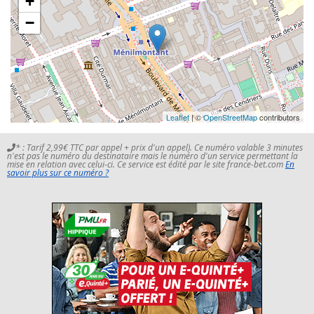
+
−
Leaflet
| ©
OpenStreetMap
contributors
* : Tarif 2,99€ TTC par appel + prix d'un appel). Ce numéro valable 3 minutes
n'est pas le numéro du destinataire mais le numéro d'un service permettant la
mise en relation avec celui-ci. Ce service est édité par le site france-bet.com
En
savoir plus sur ce numéro ?