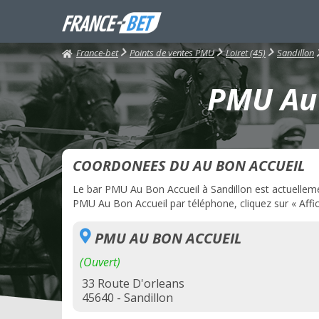
France-bet
Points de ventes PMU
Loiret (45)
Sandillon
PMU Au 
COORDONEES DU AU BON ACCUEIL
Le bar PMU Au Bon Accueil à Sandillon est actuellement
PMU Au Bon Accueil par téléphone, cliquez sur « Affic
PMU AU BON ACCUEIL
(Ouvert)
33 Route D'orleans
45640 - Sandillon