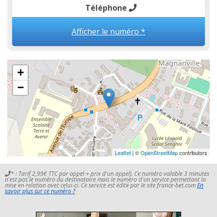
Téléphone
Afficher le numéro *
+
−
Leaflet
| ©
OpenStreetMap
contributors
* : Tarif 2,99€ TTC par appel + prix d'un appel). Ce numéro valable 3 minutes
n'est pas le numéro du destinataire mais le numéro d'un service permettant la
mise en relation avec celui-ci. Ce service est édité par le site france-bet.com
En
savoir plus sur ce numéro ?