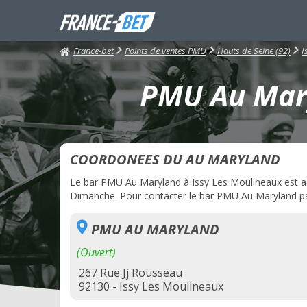
France-bet
Points de ventes PMU
Hauts de Seine (92)
I
PMU Au Mary
COORDONEES DU AU MARYLAND
Le bar PMU Au Maryland à Issy Les Moulineaux est actu
Dimanche. Pour contacter le bar PMU Au Maryland par 
PMU AU MARYLAND
(Ouvert)
267 Rue Jj Rousseau
92130 - Issy Les Moulineaux