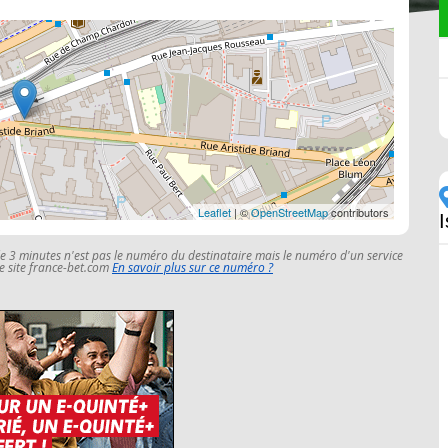
Leaflet
| ©
OpenStreetMap
contributors
le 3 minutes n'est pas le numéro du destinataire mais le numéro d'un service
 le site france-bet.com
En savoir plus sur ce numéro ?