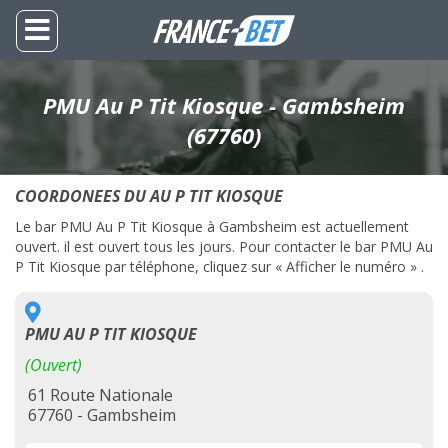
PMU Au P Tit Kiosque - Gambsheim
(67760)
COORDONEES DU AU P TIT KIOSQUE
Le bar PMU Au P Tit Kiosque à Gambsheim est actuellement
ouvert. il est ouvert tous les jours. Pour contacter le bar PMU Au
P Tit Kiosque par téléphone, cliquez sur « Afficher le numéro » .
PMU AU P TIT KIOSQUE
(Ouvert)
61 Route Nationale
67760 - Gambsheim