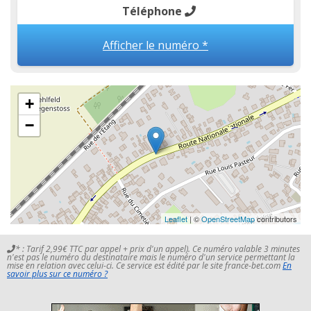
Téléphone
Afficher le numéro *
+
−
Leaflet
| ©
OpenStreetMap
contributors
* : Tarif 2,99€ TTC par appel + prix d'un appel). Ce numéro valable 3 minutes
n'est pas le numéro du destinataire mais le numéro d'un service permettant la
mise en relation avec celui-ci. Ce service est édité par le site france-bet.com
En
savoir plus sur ce numéro ?