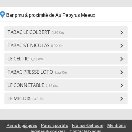
Bar pmu à proximité de Au Papyrus Meaux
TABAC LE COLBERT
0,89 Km
TABAC ST NICOLAS
0,92 Km
LE CELTIC
1,22 Km
TABAC PRESSE LOTO
1,32 Km
LE CONNETABLE
1,35 Km
LE MELDIX
1,43 Km
-
-
-
Paris hippiques
Paris sportifs
France-bet.com
Mentions
-
légales & cookies
Contactez-nous