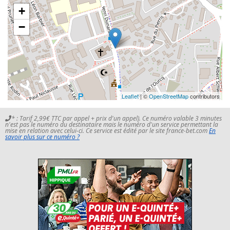
+
−
Leaflet
| ©
OpenStreetMap
contributors
* : Tarif 2,99€ TTC par appel + prix d'un appel). Ce numéro valable 3 minutes
n'est pas le numéro du destinataire mais le numéro d'un service permettant la
mise en relation avec celui-ci. Ce service est édité par le site france-bet.com
En
savoir plus sur ce numéro ?