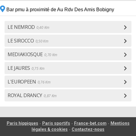
Bar pmu à proximité de Au Rdv Des Amis Bobigny
LE NEMROD
0,40 Km
LE SIROCCO
0,50 Km
MEDIAKIOSQUE
0,70 Km
LE JAURES
0,75 Km
L'EUROPEEN
0,76 Km
ROYAL DRANCY
0,87 Km
-
-
-
Paris hippiques
Paris sportifs
France-bet.com
Mentions
-
légales & cookies
Contactez-nous