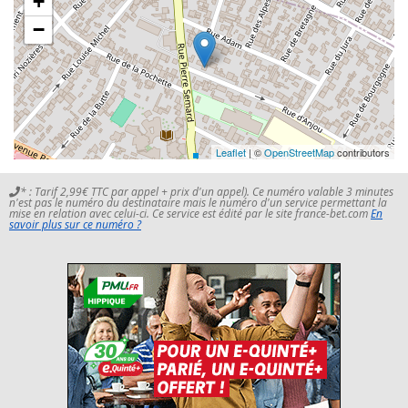
+
−
Leaflet
| ©
OpenStreetMap
contributors
* : Tarif 2,99€ TTC par appel + prix d'un appel). Ce numéro valable 3 minutes
n'est pas le numéro du destinataire mais le numéro d'un service permettant la
mise en relation avec celui-ci. Ce service est édité par le site france-bet.com
En
savoir plus sur ce numéro ?