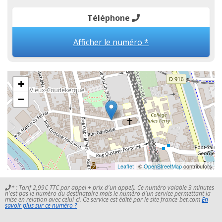
Téléphone
Afficher le numéro *
+
−
Leaflet
| ©
OpenStreetMap
contributors
* : Tarif 2,99€ TTC par appel + prix d'un appel). Ce numéro valable 3 minutes
n'est pas le numéro du destinataire mais le numéro d'un service permettant la
mise en relation avec celui-ci. Ce service est édité par le site france-bet.com
En
savoir plus sur ce numéro ?