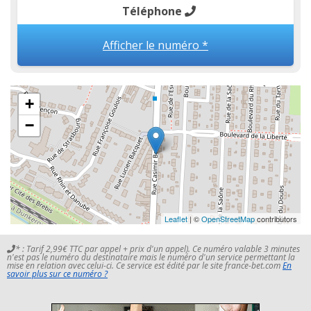
Téléphone
Afficher le numéro *
+
−
Leaflet
| ©
OpenStreetMap
contributors
* : Tarif 2,99€ TTC par appel + prix d'un appel). Ce numéro valable 3 minutes
n'est pas le numéro du destinataire mais le numéro d'un service permettant la
mise en relation avec celui-ci. Ce service est édité par le site france-bet.com
En
savoir plus sur ce numéro ?