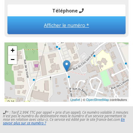
Téléphone
Afficher le numéro *
+
−
Leaflet
| ©
OpenStreetMap
contributors
* : Tarif 2,99€ TTC par appel + prix d'un appel). Ce numéro valable 3 minutes
n'est pas le numéro du destinataire mais le numéro d'un service permettant la
mise en relation avec celui-ci. Ce service est édité par le site france-bet.com
En
savoir plus sur ce numéro ?