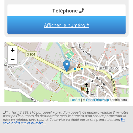
Téléphone
Afficher le numéro *
+
−
Leaflet
| ©
OpenStreetMap
contributors
* : Tarif 2,99€ TTC par appel + prix d'un appel). Ce numéro valable 3 minutes
n'est pas le numéro du destinataire mais le numéro d'un service permettant la
mise en relation avec celui-ci. Ce service est édité par le site france-bet.com
En
savoir plus sur ce numéro ?