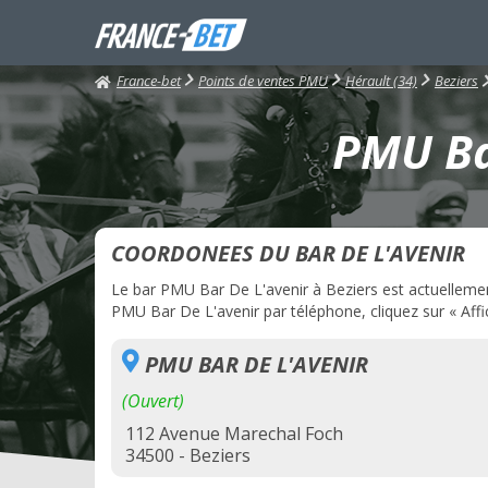
France-bet
Points de ventes PMU
Hérault (34)
Beziers
PMU Bar
COORDONEES DU BAR DE L'AVENIR
Le bar PMU Bar De L'avenir à Beziers est actuellement 
PMU Bar De L'avenir par téléphone, cliquez sur « Affi
PMU BAR DE L'AVENIR
(Ouvert)
112 Avenue Marechal Foch
34500 - Beziers