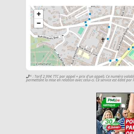
+
−
* : Tarif 2,99€ TTC par appel + prix d'un appel). Ce numéro valab
permettant la mise en relation avec celui-ci. Ce service est édité par