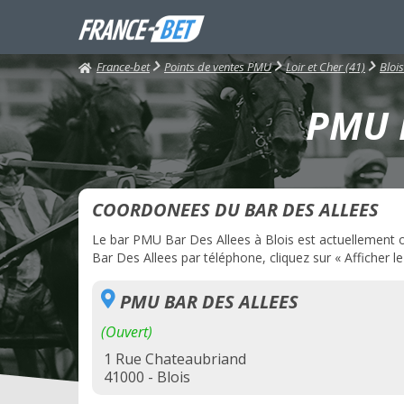
France-bet
Points de ventes PMU
Loir et Cher (41)
Blois
PMU B
COORDONEES DU BAR DES ALLEES
Le bar PMU Bar Des Allees à Blois est actuellement ou
Bar Des Allees par téléphone, cliquez sur « Afficher l
PMU BAR DES ALLEES
(Ouvert)
1 Rue Chateaubriand
41000 - Blois