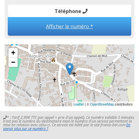
Téléphone
Afficher le numéro *
+
−
Leaflet
| ©
OpenStreetMap
contributors
* : Tarif 2,99€ TTC par appel + prix d'un appel). Ce numéro valable 3 minutes
n'est pas le numéro du destinataire mais le numéro d'un service permettant la
mise en relation avec celui-ci. Ce service est édité par le site france-bet.com
En
savoir plus sur ce numéro ?