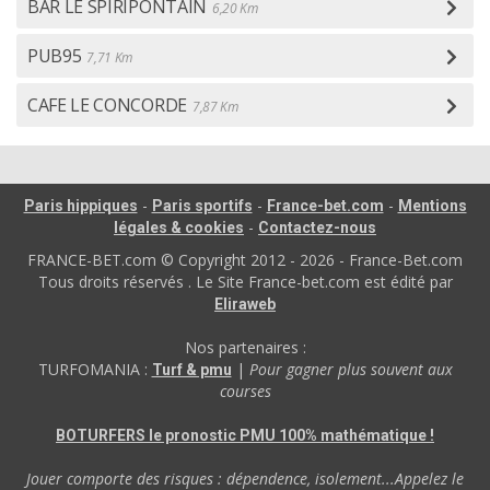
BAR LE SPIRIPONTAIN
6,20 Km
PUB95
7,71 Km
CAFE LE CONCORDE
7,87 Km
-
-
-
Paris hippiques
Paris sportifs
France-bet.com
Mentions
-
légales & cookies
Contactez-nous
FRANCE-BET.com © Copyright 2012 - 2026 - France-Bet.com
Tous droits réservés . Le Site France-bet.com est édité par
Eliraweb
Nos partenaires :
TURFOMANIA :
|
Pour gagner plus souvent aux
Turf & pmu
courses
BOTURFERS le pronostic PMU 100% mathématique !
Jouer comporte des risques : dépendence, isolement...Appelez le