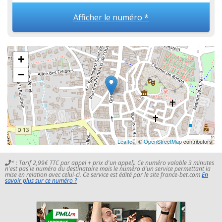
Afficher le numéro *
+
−
Leaflet
| ©
OpenStreetMap
contributors
* : Tarif 2,99€ TTC par appel + prix d'un appel). Ce numéro valable 3 minutes
n'est pas le numéro du destinataire mais le numéro d'un service permettant la
mise en relation avec celui-ci. Ce service est édité par le site france-bet.com
En
savoir plus sur ce numéro ?