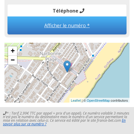
Téléphone
Afficher le numéro *
+
−
Leaflet
| ©
OpenStreetMap
contributors
* : Tarif 2,99€ TTC par appel + prix d'un appel). Ce numéro valable 3 minutes
n'est pas le numéro du destinataire mais le numéro d'un service permettant la
mise en relation avec celui-ci. Ce service est édité par le site france-bet.com
En
savoir plus sur ce numéro ?