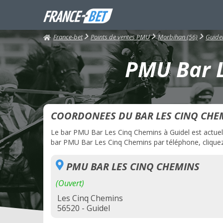
France-bet
Points de ventes PMU
Morbihan (56)
Guide
PMU Bar L
COORDONEES DU BAR LES CINQ CHE
Le bar PMU Bar Les Cinq Chemins à Guidel est actuelle
bar PMU Bar Les Cinq Chemins par téléphone, cliquez 
PMU BAR LES CINQ CHEMINS
(Ouvert)
Les Cinq Chemins
56520 - Guidel