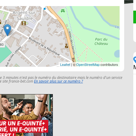
Leaflet
| ©
OpenStreetMap
contributors
le 3 minutes n'est pas le numéro du destinataire mais le numéro d'un service
 le site france-bet.com
En savoir plus sur ce numéro ?