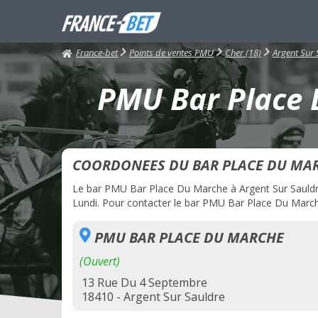
France-bet
Points de ventes PMU
Cher (18)
Argent Sur 
PMU Bar Place D
COORDONEES DU BAR PLACE DU MA
Le bar PMU Bar Place Du Marche à Argent Sur Sauldre e
Lundi. Pour contacter le bar PMU Bar Place Du Marche
PMU BAR PLACE DU MARCHE
(Ouvert)
13 Rue Du 4 Septembre
18410 - Argent Sur Sauldre