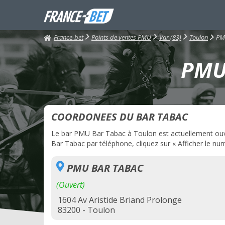
France-bet
PM
Points de ventes PMU
Var (83)
Toulon
PMU 
COORDONEES DU BAR TABAC
Le bar PMU Bar Tabac à Toulon est actuellement ouver
Bar Tabac par téléphone, cliquez sur « Afficher le num
PMU BAR TABAC
(Ouvert)
1604 Av Aristide Briand Prolonge
83200 - Toulon