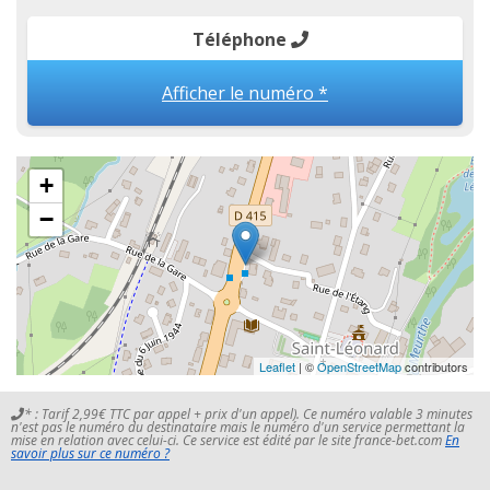
Téléphone
Afficher le numéro *
+
−
Leaflet
| ©
OpenStreetMap
contributors
* : Tarif 2,99€ TTC par appel + prix d'un appel). Ce numéro valable 3 minutes
n'est pas le numéro du destinataire mais le numéro d'un service permettant la
mise en relation avec celui-ci. Ce service est édité par le site france-bet.com
En
savoir plus sur ce numéro ?