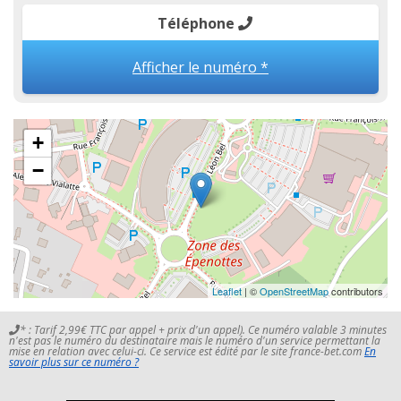
Téléphone
Afficher le numéro *
+
−
Leaflet
| ©
OpenStreetMap
contributors
* : Tarif 2,99€ TTC par appel + prix d'un appel). Ce numéro valable 3 minutes
n'est pas le numéro du destinataire mais le numéro d'un service permettant la
mise en relation avec celui-ci. Ce service est édité par le site france-bet.com
En
savoir plus sur ce numéro ?