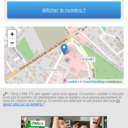
Afficher le numéro *
+
−
Leaflet
| ©
OpenStreetMap
contributors
* : Tarif 2,99€ TTC par appel + prix d'un appel). Ce numéro valable 3 minutes
n'est pas le numéro du destinataire mais le numéro d'un service permettant la
mise en relation avec celui-ci. Ce service est édité par le site france-bet.com
En
savoir plus sur ce numéro ?