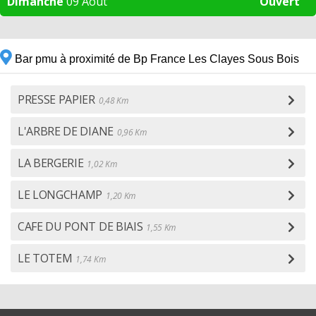
Dimanche
09 Aout
Ouvert
Bar pmu à proximité de Bp France Les Clayes Sous Bois
PRESSE PAPIER
0,48 Km
L'ARBRE DE DIANE
0,96 Km
LA BERGERIE
1,02 Km
LE LONGCHAMP
1,20 Km
CAFE DU PONT DE BIAIS
1,55 Km
LE TOTEM
1,74 Km