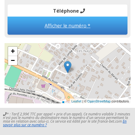
Téléphone
Afficher le numéro *
+
−
Leaflet
| ©
OpenStreetMap
contributors
* : Tarif 2,99€ TTC par appel + prix d'un appel). Ce numéro valable 3 minutes
n'est pas le numéro du destinataire mais le numéro d'un service permettant la
mise en relation avec celui-ci. Ce service est édité par le site france-bet.com
En
savoir plus sur ce numéro ?