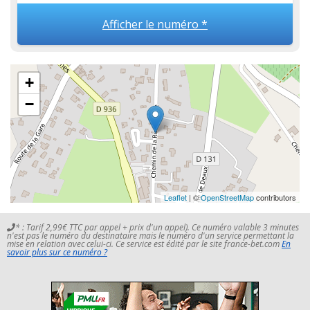
Afficher le numéro *
+
−
Leaflet
| ©
OpenStreetMap
contributors
* : Tarif 2,99€ TTC par appel + prix d'un appel). Ce numéro valable 3 minutes
n'est pas le numéro du destinataire mais le numéro d'un service permettant la
mise en relation avec celui-ci. Ce service est édité par le site france-bet.com
En
savoir plus sur ce numéro ?