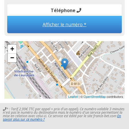
Téléphone
Afficher le numéro *
+
−
Leaflet
| ©
OpenStreetMap
contributors
* : Tarif 2,99€ TTC par appel + prix d'un appel). Ce numéro valable 3 minutes
n'est pas le numéro du destinataire mais le numéro d'un service permettant la
mise en relation avec celui-ci. Ce service est édité par le site france-bet.com
En
savoir plus sur ce numéro ?