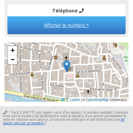
Téléphone
Afficher le numéro *
+
−
Leaflet
| ©
OpenStreetMap
contributors
* : Tarif 2,99€ TTC par appel + prix d'un appel). Ce numéro valable 3 minutes
n'est pas le numéro du destinataire mais le numéro d'un service permettant la
mise en relation avec celui-ci. Ce service est édité par le site france-bet.com
En
savoir plus sur ce numéro ?