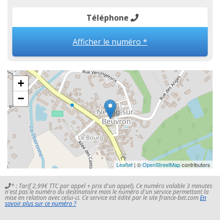
Téléphone
Afficher le numéro *
+
−
Leaflet
| ©
OpenStreetMap
contributors
* : Tarif 2,99€ TTC par appel + prix d'un appel). Ce numéro valable 3 minutes
n'est pas le numéro du destinataire mais le numéro d'un service permettant la
mise en relation avec celui-ci. Ce service est édité par le site france-bet.com
En
savoir plus sur ce numéro ?